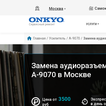
Самок
Москва
▼
УСЛУГИ
Сервисный ремонт
Главная
/
Усилитель
/
A-9070
/
Замена ауди
Замена аудиоразъем
A-9070 в Москве
3500
Экспрес
Цена от
в день 
руб