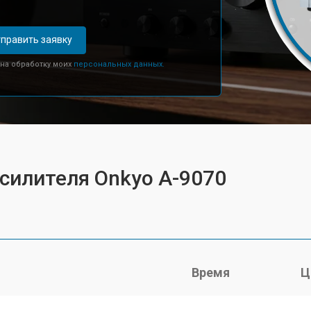
править заявку
 на обработку моих
персональных данных.
усилителя Onkyo A-9070
Время
Ц