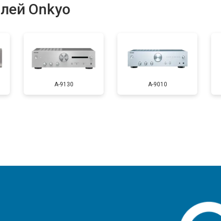
лей Onkyo
A-9130
A-9010
?