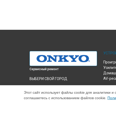
УСТРО
Проигр
Усилит
Сервисный ремонт
Домашн
AV-рес
ВЫБЕРИ СВОЙ ГОРОД
Замена аудиоразъема усилителя A-9070
Onkyo в
Краснодаре
Этот сайт использует файлы cookie для аналитики и 
соглашаетесь с использованием файлов cookie.
Поли
Замена аудиоразъема усилителя A-9070
Onkyo в
Ростове-на-Дону
Замена аудиоразъема усилителя A-9070
Onkyo в
Нижнем Новгороде