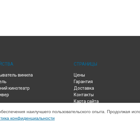
ЙСТВА
СТРАНИЦЫ
ыватель винила
Цены
ель
Гарантия
ий кинотеатр
Доставка
ивер
Контакты
Карта сайта
обеспечения наилучшего пользовательского опыта. Продолжая испол
тика конфиденциальности