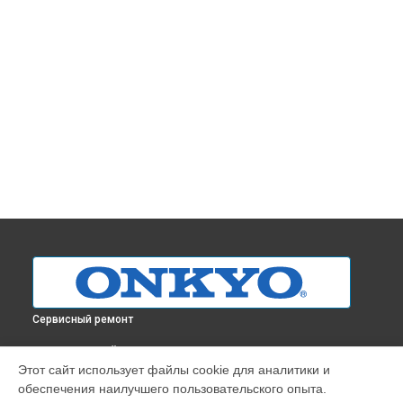
Сервисный ремонт
ВЫБЕРИ СВОЙ ГОРОД
Этот сайт использует файлы cookie для аналитики и
Замена аудиоразъема усилителя A-9050 Onkyo в
обеспечения наилучшего пользовательского опыта.
Краснодаре