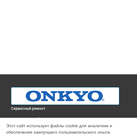
Сервисный ремонт
ВЫБЕРИ СВОЙ ГОРОД
Этот сайт использует файлы cookie для аналитики и
Замена транзисторов усилителя A-9000R Onkyo в
обеспечения наилучшего пользовательского опыта.
Краснодаре